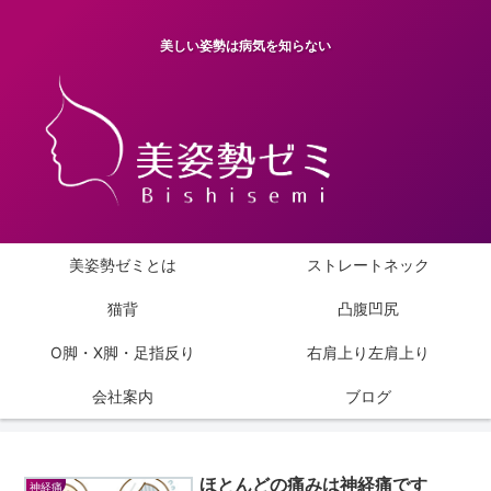
美しい姿勢は病気を知らない
美姿勢ゼミとは
ストレートネック
猫背
凸腹凹尻
O脚・X脚・足指反り
右肩上り左肩上り
会社案内
ブログ
ほとんどの痛みは神経痛です
神経痛