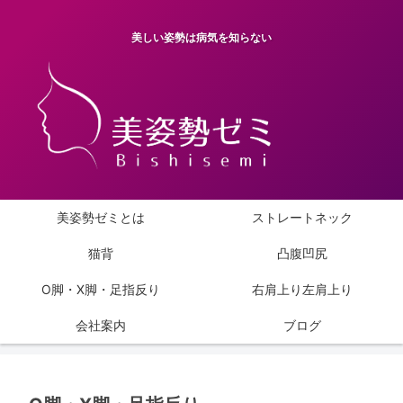
美しい姿勢は病気を知らない
美姿勢ゼミとは
ストレートネック
猫背
凸腹凹尻
O脚・X脚・足指反り
右肩上り左肩上り
会社案内
ブログ